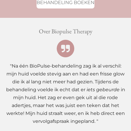
BEHANDELING BOEKEN
a
t
t
y
e
e
r
Over Biopulse Therapy
f
u
l
l
s
"Na één BioPulse-behandeling zag ik al verschil:
c
mijn huid voelde stevig aan en had een frisse glow
r
die ik al lang niet meer had gezien. Tijdens de
e
behandeling voelde ik echt dat er
iets gebeurde
in
e
mijn huid. Het zag er even gek uit al die rode
n
adertjes, maar het was juist een teken dat het
werkte! Mijn huid straalt weer, en ik heb direct een
vervolgafspraak ingepland. "