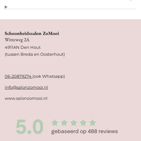
Schoonheidssalon ZoMooi
Witteweg 2A
4911AN Den Hout
(tussen Breda en Oosterhout)
06-20879274
(ook Whatsapp)
info@salonzomooi.nl
www.salonzomooi.nl