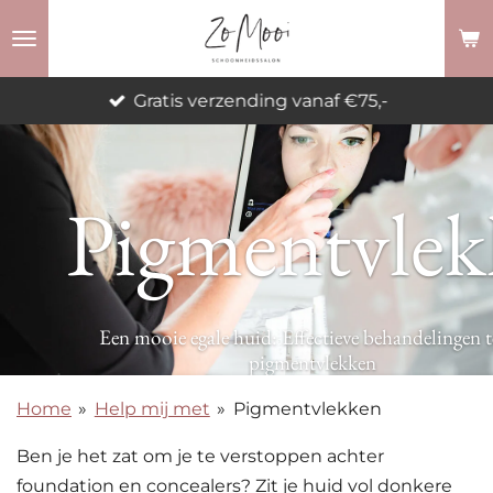
Ga
direct
naar
Gratis verzending vanaf €75,-
de
hoofdinhoud
Pigmentvlek
Een mooie egale huid: Effectieve behandelingen 
pigmentvlekken
Home
»
Help mij met
»
Pigmentvlekken
Ben je het zat om je te verstoppen achter
foundation en concealers?
Zit je huid vol donkere