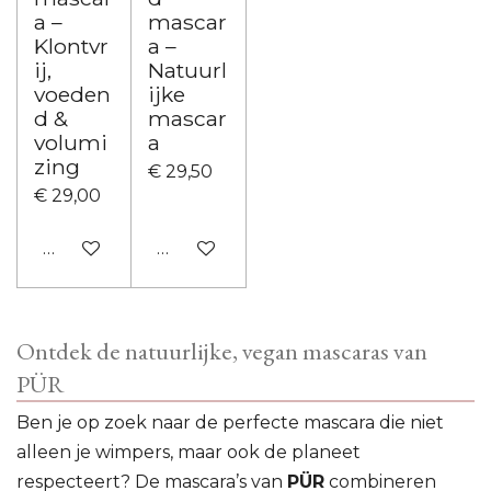
a –
mascar
Klontvr
a –
ij,
Natuurl
voeden
ijke
d &
mascar
volumi
a
zing
€ 29,50
€ 29,00
In winkelwagen
In winkelwagen
Ontdek de natuurlijke, vegan mascaras van
PÜR
Ben je op zoek naar de perfecte mascara die niet
alleen je wimpers, maar ook de planeet
respecteert? De mascara’s van
PÜR
combineren