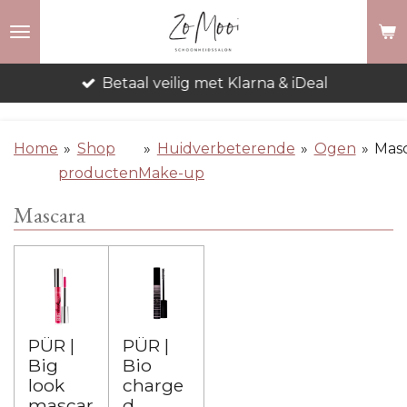
Ga
direct
naar
Betaal veilig met Klarna & iDeal
de
hoofdinhoud
Home
»
Shop
»
Huidverbeterende
»
Ogen
»
Mas
producten
Make-up
Mascara
PÜR |
PÜR |
Big
Bio
look
charge
mascar
d