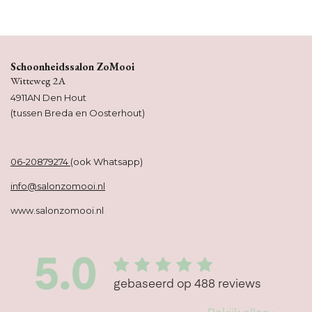
Schoonheidssalon ZoMooi
Witteweg 2A
4911AN Den Hout
(tussen Breda en Oosterhout)
06-20879274
(ook Whatsapp)
info@salonzomooi.nl
www.salonzomooi.nl