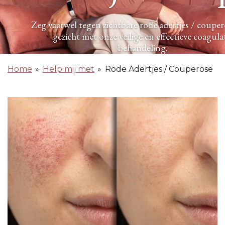
Zeg vaarwel tegen zichtbare rode adertjes / coupero
gezicht met onze veilige en effectieve coagula
behandeling.
Home
»
Help mij met
»
Rode Adertjes / Couperose