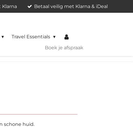
t Klarna
Betaal veilig met Klarna & iDeal
Travel Essentials
Boek je afspraak
en schone huid.