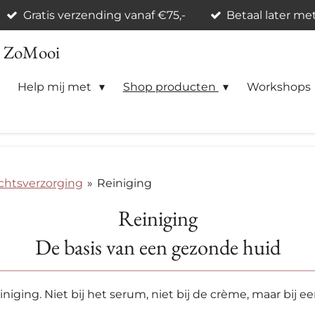
Gratis verzending vanaf €75,-
Betaal later me
n ZoMooi
Help mij met
Shop producten
Workshops
chtsverzorging
»
Reiniging
Reiniging
De basis van een gezonde huid
iniging. Niet bij het serum, niet bij de crème, maar bij e