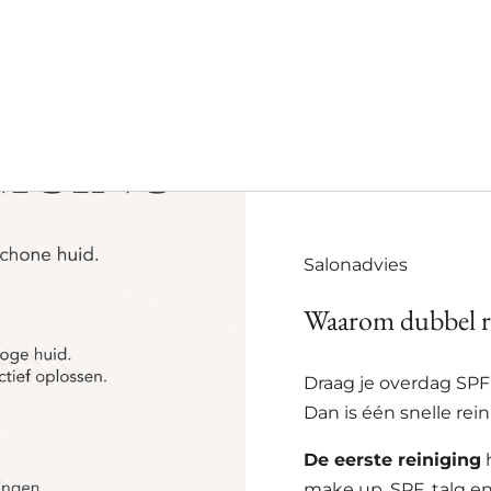
Salonadvies
Waarom dubbel r
Draag je overdag SPF
Dan is één snelle rei
De eerste reiniging
h
make up, SPF, talg en 