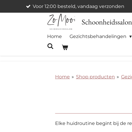
Voor 12:00 besteld, vandaag verzonden
Ga
direct
Schoonheidssalo
naar
de
Home
Gezichtsbehandelingen
hoofdinhoud
Home
»
Shop producten
»
Gezi
Elke huidroutine begint bij de re