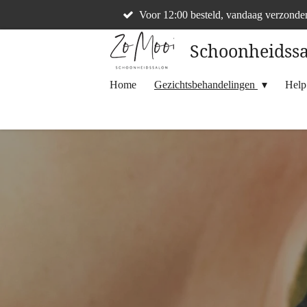
Voor 12:00 besteld, vandaag verzonde
Ga
direct
Schoonheidss
naar
de
Home
Gezichtsbehandelingen
Help
hoofdinhoud