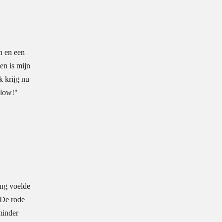
n en een
en is mijn
k krijg nu
glow!"
ing voelde
. De rode
minder