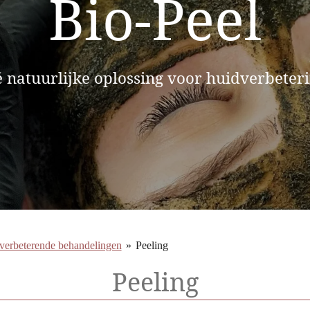
Bio-Peel
 natuurlijke oplossing voor huidverbeter
verbeterende behandelingen
»
Peeling
Peeling