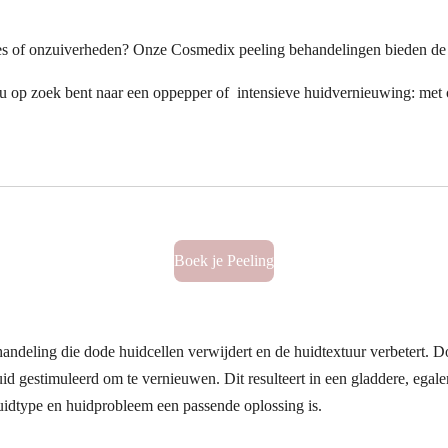
ijntjes of onzuiverheden? Onze Cosmedix peeling behandelingen bieden de
 nu op zoek bent naar een oppepper of intensieve huidvernieuwing: me
Boek je Peeling
andeling die dode huidcellen verwijdert en de huidtextuur verbetert. D
uid gestimuleerd om te vernieuwen. Dit resulteert in een gladdere, ega
 huidtype en huidprobleem een passende oplossing is.