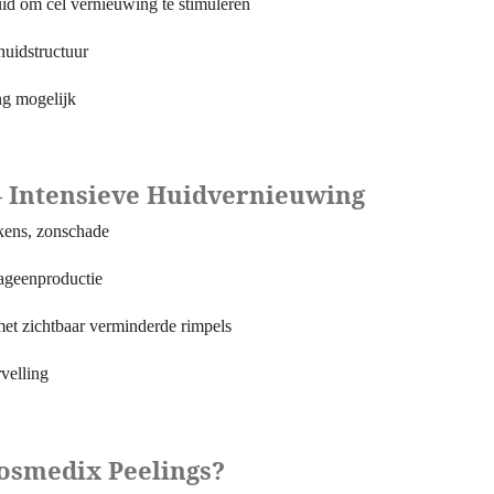
uid om cel vernieuwing te stimuleren
 huidstructuur
ing mogelijk
 – Intensieve Huidvernieuwing
ekens, zonschade
llageenproductie
met zichtbaar verminderde rimpels
rvelling
osmedix Peelings?