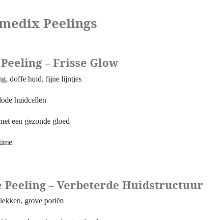
smedix Peelings
 Peeling – Frisse Glow
 doffe huid, fijne lijntjes
dode huidcellen
d met een gezonde gloed
time
 Peeling – Verbeterde Huidstructuur
lekken, grove poriën