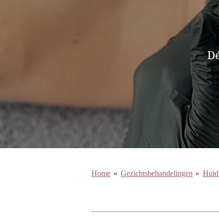
Dé
Home
»
Gezichtsbehandelingen
»
Huid