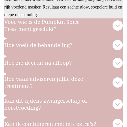
rijk voedend masker. Resultaat een zachte glow, soepelere huid en
diepe ontspanning.
Voor wie is de Pumpkin Spice
Treatment geschikt?
Hoe voelt de behandeling?
Hoe zie ik eruit na afloop?
Hoe vaak adviseren jullie deze
treatment?
Kan dit tijdens zwangerschap of
borstvoeding?
Kan ik combineren met iets extra’s?