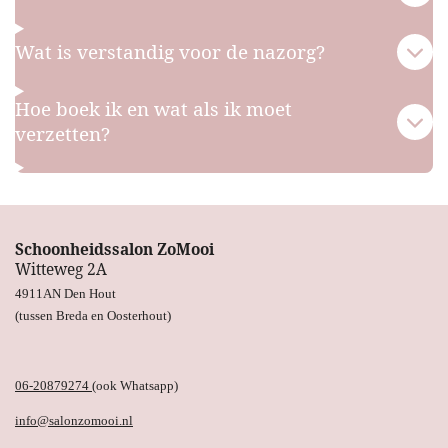
Wat is verstandig voor de nazorg?
Hoe boek ik en wat als ik moet
verzetten?
Schoonheidssalon ZoMooi
Witteweg 2A
4911AN Den Hout
(tussen Breda en Oosterhout)
06-20879274
(ook Whatsapp)
info@salonzomooi.nl