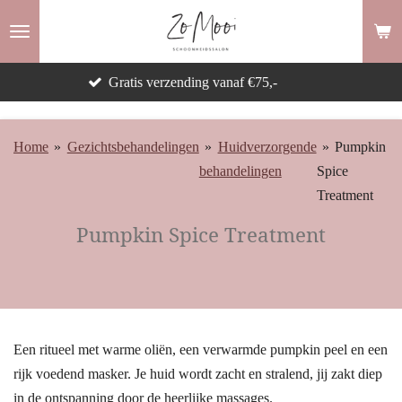
Ga
direct
naar
Betaal later met Klarna
de
hoofdinhoud
Home
»
Gezichtsbehandelingen
»
Huidverzorgende
»
Pumpkin
behandelingen
Spice
Treatment
Pumpkin Spice Treatment
Een ritueel met warme oliën, een verwarmde pumpkin peel en een
rijk voedend masker. Je huid wordt zacht en stralend, jij zakt diep
in de ontspanning door de heerlijke massages.