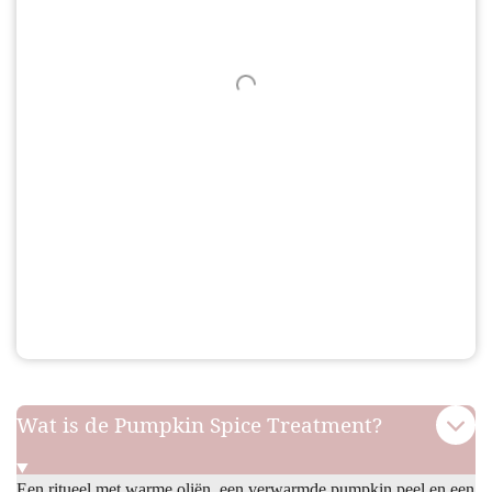
Wat is de Pumpkin Spice Treatment?
Een ritueel met warme oliën, een verwarmde pumpkin peel en een