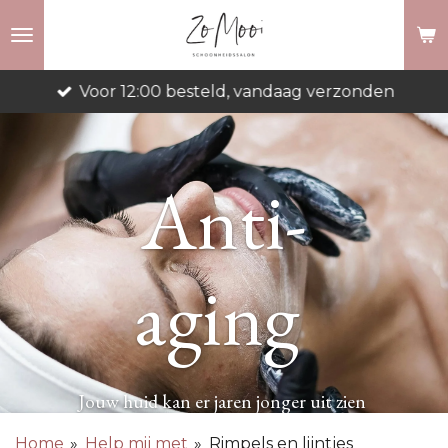
Ga
direct
naar
Voor 12:00 besteld, vandaag verzonden
de
hoofdinhoud
Anti-
aging
Jouw huid kan er jaren jonger uit zien
Home
»
Help mij met
»
Rimpels en lijntjes