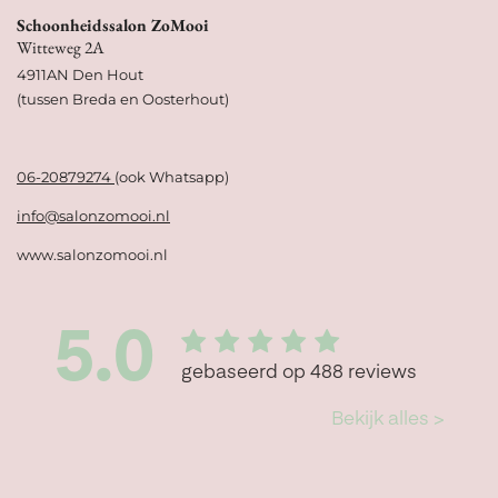
Schoonheidssalon ZoMooi
Witteweg 2A
4911AN Den Hout
(tussen Breda en Oosterhout)
06-20879274
(ook Whatsapp)
info@salonzomooi.nl
www.salonzomooi.nl