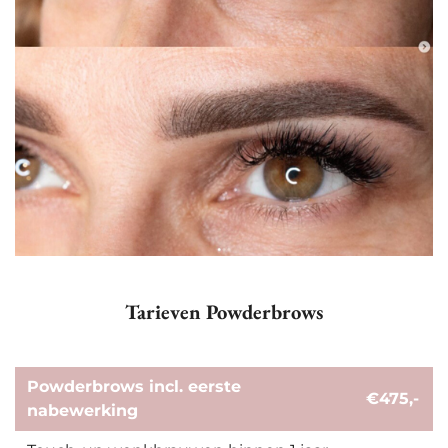
Tarieven Powderbrows
Powderbrows incl. eerste
€475,-
nabewerking