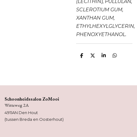
(LECITHIN), PULLULAN,
SCLEROTIUM GUM,
XANTHAN GUM,
ETHYLHEXYLGLYCERIN,
PHENOXYETHANOL.
D
D
S
D
e
e
h
e
l
e
a
l
e
l
r
e
n
e
n
Schoonheidssalon ZoMooi
Witteweg 2A
4911AN Den Hout
(tussen Breda en Oosterhout)