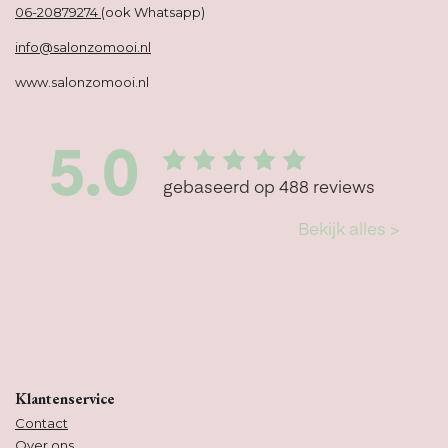
06-20879274
(ook Whatsapp)
info@salonzomooi.nl
www.salonzomooi.nl
Klantenservice
Contact
Over ons