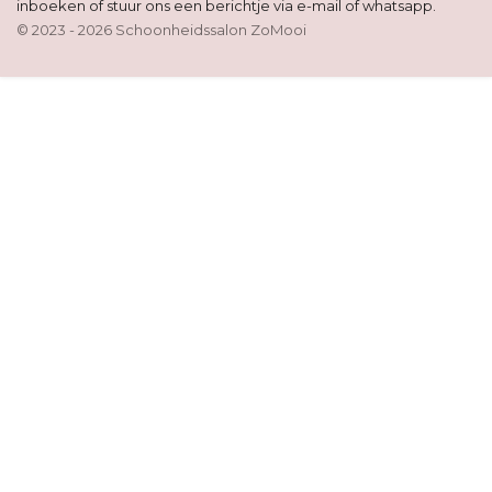
inboeken of stuur ons een berichtje via e-mail of whatsapp.
© 2023 - 2026 Schoonheidssalon ZoMooi