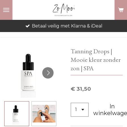
Ga
direct
naar
Betaal veilig met Klarna & iDeal
de
hoofdinhoud
Tanning Drops |
Mooie kleur zonder
zon | SPA
€ 31,50
In
winkelwag