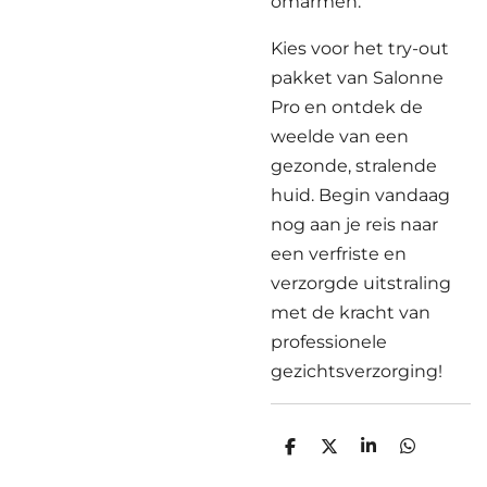
omarmen.
Kies voor het try-out
pakket van Salonne
Pro en ontdek de
weelde van een
gezonde, stralende
huid. Begin vandaag
nog aan je reis naar
een verfriste en
verzorgde uitstraling
met de kracht van
professionele
gezichtsverzorging!
D
D
S
D
e
e
h
e