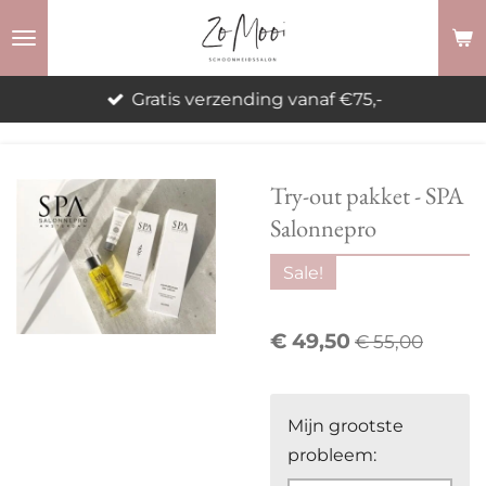
Ga
direct
naar
Gratis verzending vanaf €75,-
de
hoofdinhoud
Try-out pakket - SPA
Salonnepro
Sale!
€ 49,50
€ 55,00
Mijn grootste
probleem: