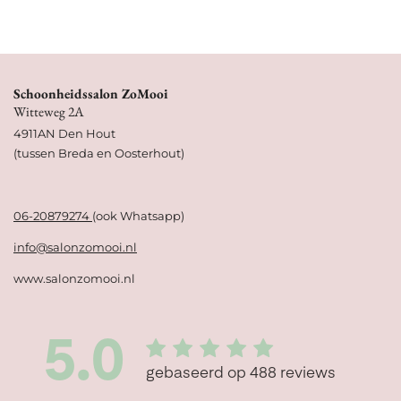
l
e
a
l
e
l
r
e
n
e
n
Schoonheidssalon ZoMooi
Witteweg 2A
4911AN Den Hout
(tussen Breda en Oosterhout)
06-20879274
(ook Whatsapp)
info@salonzomooi.nl
www.salonzomooi.nl