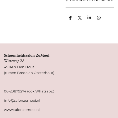
D
D
S
D
e
e
h
e
l
e
a
l
e
l
r
e
n
e
n
Schoonheidssalon ZoMooi
Witteweg 2A
4911AN Den Hout
(tussen Breda en Oosterhout)
06-20879274
(ook Whatsapp)
info@salonzomooi.nl
www.salonzomooi.nl