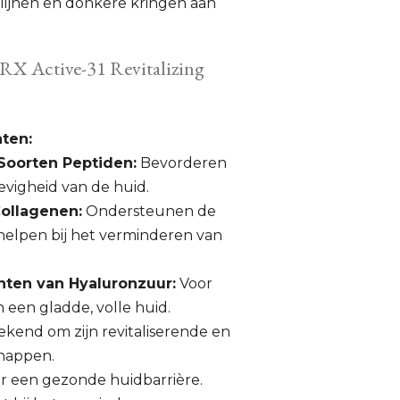
 lijnen en donkere kringen aan
RX Active-31 Revitalizing
nten:
 Soorten Peptiden:
Bevorderen
stevigheid van de huid.
Collagenen:
Ondersteunen de
helpen bij het verminderen van
ten van Hyaluronzuur:
Voor
n een gladde, volle huid.
kend om zijn revitaliserende en
chappen.
r een gezonde huidbarrière.