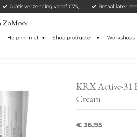
Gratis verzending vanaf €75,-
Betaal later me
n ZoMooi
Help mij met
Shop producten
Workshops
KRX Active-31 R
Cream
€ 36,95