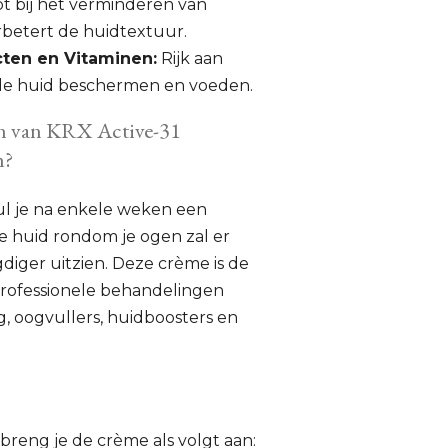
t bij het verminderen van
rbetert de huidtextuur.
cten en Vitaminen:
Rijk aan
 de huid beschermen en voeden.
n van KRX Active-31
m?
ul je na enkele weken een
De huid rondom je ogen zal er
gdiger uitzien. Deze crème is de
professionele behandelingen
g, oogvullers, huidboosters en
 breng je de crème als volgt aan: