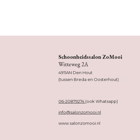
Schoonheidssalon ZoMooi
Witteweg 2A
4911AN Den Hout
(tussen Breda en Oosterhout)
06-20879274
(ook Whatsapp)
info@salonzomooi.nl
www.salonzomooi.nl