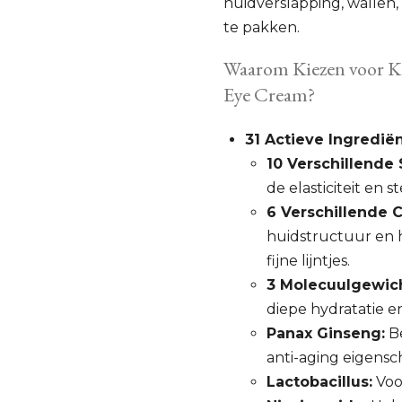
huidverslapping, wallen,
te pakken.
Waarom Kiezen voor K
Eye Cream?
31 Actieve Ingredië
10 Verschillende
de elasticiteit en 
6 Verschillende 
huidstructuur en 
fijne lijntjes.
3 Molecuulgewich
diepe hydratatie e
Panax Ginseng:
Be
anti-aging eigens
Lactobacillus:
Voo