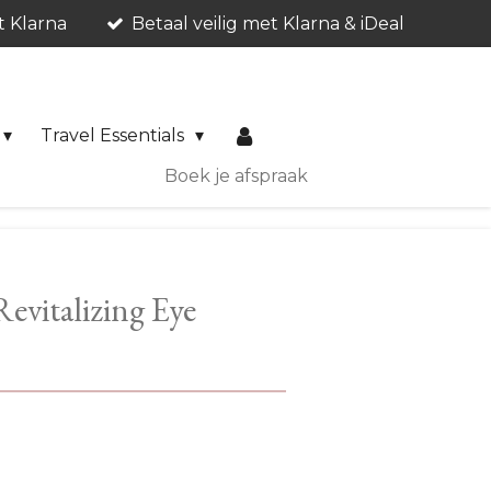
t Klarna
Betaal veilig met Klarna & iDeal
Travel Essentials
Boek je afspraak
evitalizing Eye