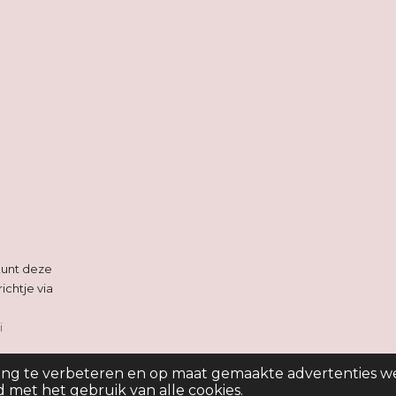
 kunt deze
ichtje via
i
ing te verbeteren en op maat gemaakte advertenties w
d met het gebruik van alle cookies.