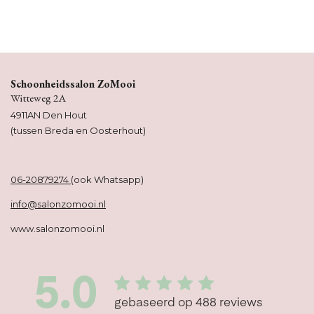
l
e
a
l
e
l
r
e
n
e
n
Schoonheidssalon ZoMooi
Witteweg 2A
4911AN Den Hout
(tussen Breda en Oosterhout)
06-20879274
(ook Whatsapp)
info@salonzomooi.nl
www.salonzomooi.nl