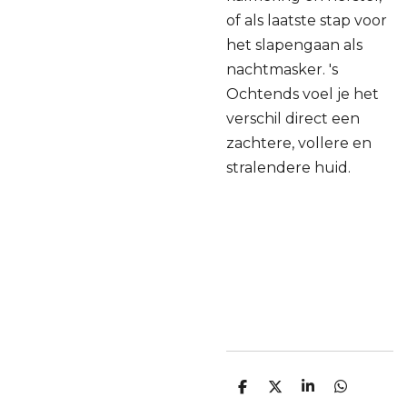
of als laatste stap voor
het slapengaan als
nachtmasker. 's
Ochtends voel je het
verschil direct een
zachtere, vollere en
stralendere huid.
D
D
S
D
e
e
h
e