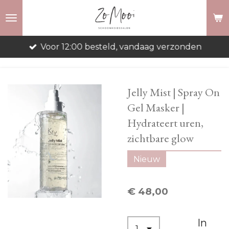
Ga
direct
naar
Voor 12:00 besteld, vandaag verzonden
de
hoofdinhoud
Jelly Mist | Spray On
Gel Masker |
Hydrateert uren,
zichtbare glow
Nieuw
€ 48,00
In