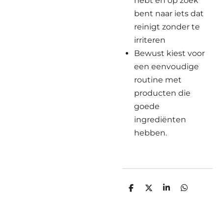
hebt en op zoek
bent naar iets dat
reinigt zonder te
irriteren
Bewust kiest voor
een eenvoudige
routine met
producten die
goede
ingrediënten
hebben.
D
D
S
D
e
e
h
e
l
e
a
l
e
l
r
e