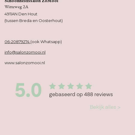
Schoonheidssalon ZoMooi
Witteweg 2A
4911AN Den Hout
(tussen Breda en Oosterhout)
06-20879274
(ook Whatsapp)
info@salonzomooi.nl
www.salonzomooi.nl