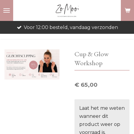
Ga
direct
naar
Voor 12:00 besteld, vandaag verzonden
de
hoofdinhoud
Cup & Glow
Workshop
€ 65,00
Laat het me weten
wanneer dit
product weer op
voorraad is.