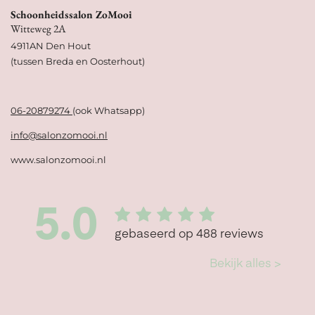
Schoonheidssalon ZoMooi
Witteweg 2A
4911AN Den Hout
(tussen Breda en Oosterhout)
06-20879274
(ook Whatsapp)
info@salonzomooi.nl
www.salonzomooi.nl