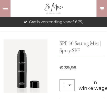
Ga
direct
naar
Gratis verzending vanaf €75,-
de
hoofdinhoud
SPF 50 Setting Mist |
Spray SPF
€ 39,95
In
winkelwag