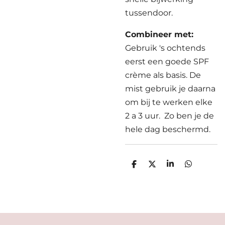
tussendoor.
Combineer met:
Gebruik 's ochtends
eerst een goede SPF
crème als basis. De
mist gebruik je daarna
om bij te werken elke
2 a 3 uur. Zo ben je de
hele dag beschermd.
D
D
S
D
e
e
h
e
l
e
a
l
e
l
r
e
n
e
n