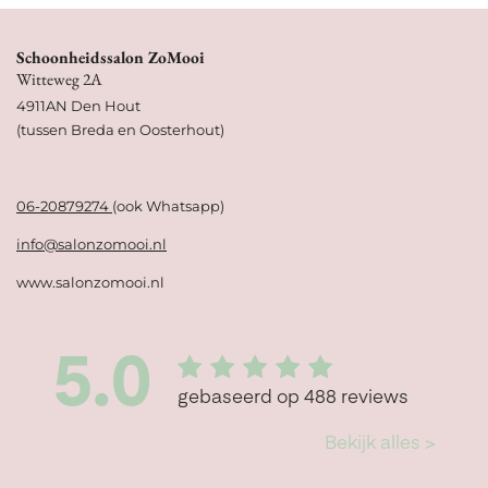
Schoonheidssalon ZoMooi
Witteweg 2A
4911AN Den Hout
(tussen Breda en Oosterhout)
06-20879274
(ook Whatsapp)
info@salonzomooi.nl
www.salonzomooi.nl