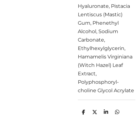
Hyaluronate, Pistacia
Lentiscus (Mastic)
Gum, Phenethyl
Alcohol, Sodium
Carbonate,
Ethylhexylglycerin,
Hamamelis Virginiana
(Witch Hazel) Leaf
Extract,
Polyphosphoryl-
choline Glycol Acrylate
D
D
S
D
e
e
h
e
l
e
a
l
e
l
r
e
n
e
n