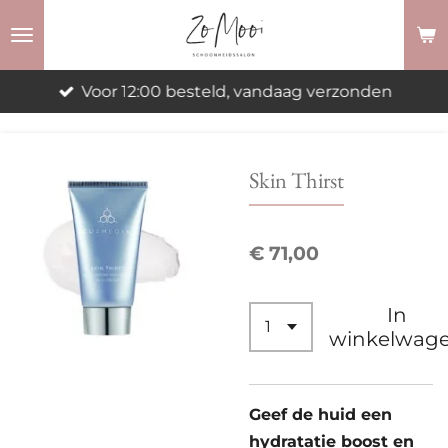
Ga
direct
naar
Voor 12:00 besteld, vandaag verzonden
de
hoofdinhoud
Skin Thirst
€ 71,00
In
winkelwag
Geef de huid een
hydratatie boost en