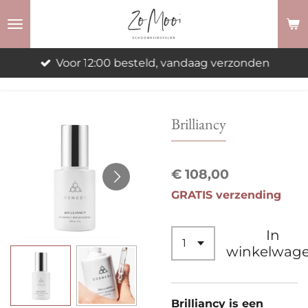
Ga
direct
naar
Voor 12:00 besteld, vandaag verzonden
de
hoofdinhoud
Brilliancy
€ 108,00
GRATIS verzending
In
winkelwag
Brilliancy is een