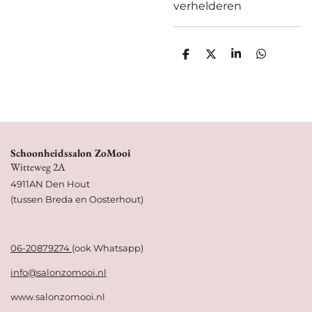
verhelderen
D
D
S
D
e
e
h
e
l
e
a
l
e
l
r
e
n
e
n
Schoonheidssalon ZoMooi
Witteweg 2A
4911AN Den Hout
(tussen Breda en Oosterhout)
06-20879274
(ook Whatsapp)
info@salonzomooi.nl
www.salonzomooi.nl