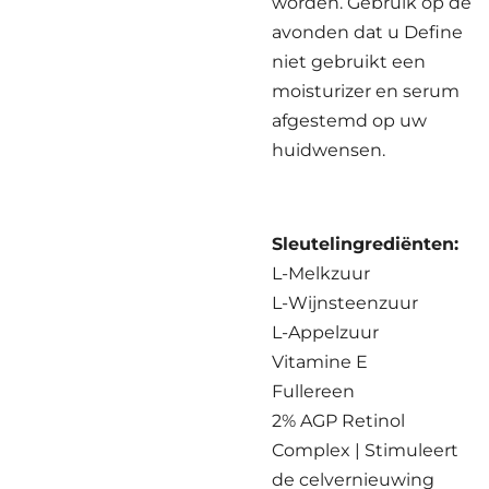
worden. Gebruik op de
avonden dat u Define
niet gebruikt een
moisturizer en serum
afgestemd op uw
huidwensen.
Sleutelingrediënten:
L-Melkzuur
L-Wijnsteenzuur
L-Appelzuur
Vitamine E
Fullereen
2% AGP Retinol
Complex |
Stimuleert
de celvernieuwing