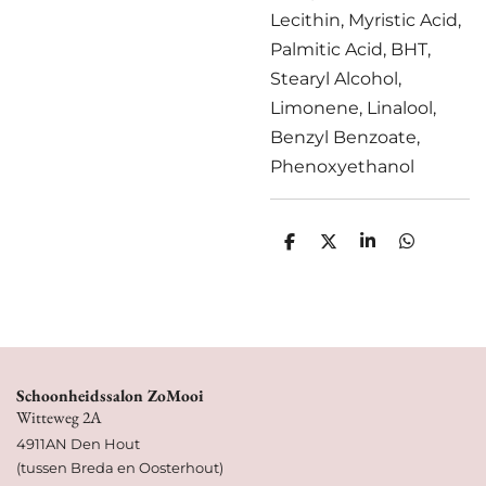
Lecithin, Myristic Acid,
Palmitic Acid, BHT,
Stearyl Alcohol,
Limonene, Linalool,
Benzyl Benzoate,
Phenoxyethanol
D
D
S
D
e
e
h
e
l
e
a
l
e
l
r
e
n
e
n
Schoonheidssalon ZoMooi
Witteweg 2A
4911AN Den Hout
(tussen Breda en Oosterhout)