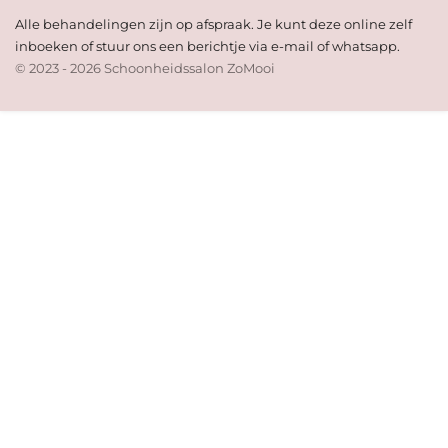
Alle behandelingen zijn op afspraak. Je kunt deze online zelf
inboeken of stuur ons een berichtje via e-mail of whatsapp.
© 2023 - 2026 Schoonheidssalon ZoMooi