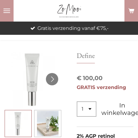
Ga
direct
naar
Gratis verzending vanaf €75,-
de
hoofdinhoud
Define
€ 100,00
GRATIS verzending
In
winkelwag
2% AGP retinol