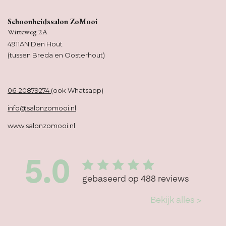
Schoonheidssalon ZoMooi
Witteweg 2A
4911AN Den Hout
(tussen Breda en Oosterhout)
06-20879274
(ook Whatsapp)
info@salonzomooi.nl
www.salonzomooi.nl