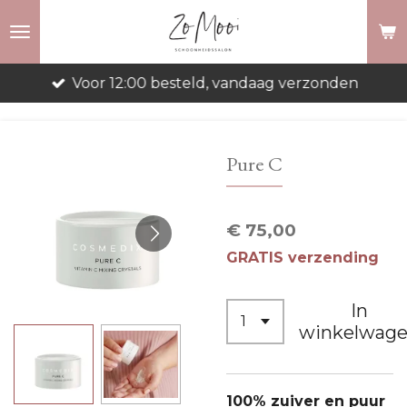
Ga
direct
naar
Voor 12:00 besteld, vandaag verzonden
de
hoofdinhoud
Pure C
€ 75,00
GRATIS verzending
In
winkelwag
100% zuiver en puur