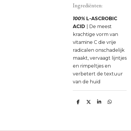
Ingrediënten:
100%
L-ASCROBIC
ACID
| De meest
krachtige vorm van
vitamine C die vrije
radicalen onschadelijk
maakt, vervaagt lijntjes
en rimpeltjes en
verbetert de textuur
van de huid
D
D
S
D
e
e
h
e
l
e
a
l
e
l
r
e
n
e
n