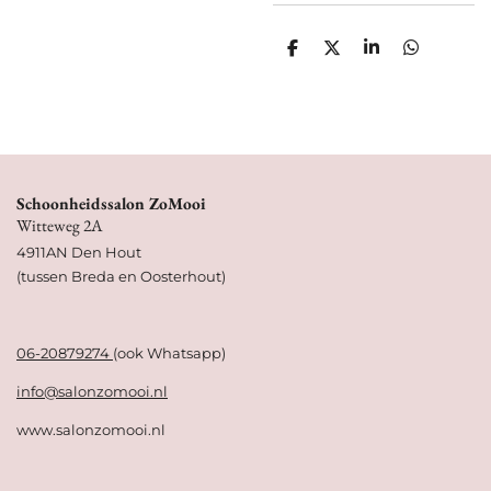
D
D
S
D
e
e
h
e
l
e
a
l
e
l
r
e
n
e
n
Schoonheidssalon ZoMooi
Witteweg 2A
4911AN Den Hout
(tussen Breda en Oosterhout)
06-20879274
(ook Whatsapp)
info@salonzomooi.nl
www.salonzomooi.nl