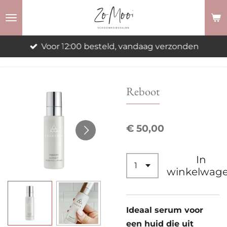
Ga
direct
naar
Voor 12:00 besteld, vandaag verzonden
de
hoofdinhoud
Reboot
€ 50,00
In
winkelwag
Ideaal serum voor
een huid die uit