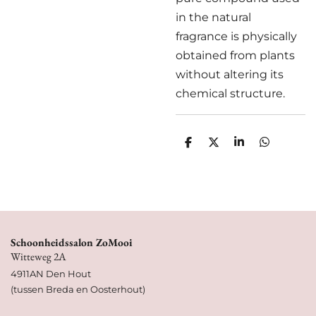
in the natural
fragrance is physically
obtained from plants
without altering its
chemical structure.
D
D
S
D
e
e
h
e
l
e
a
l
e
l
r
e
n
e
n
Schoonheidssalon ZoMooi
Witteweg 2A
4911AN Den Hout
(tussen Breda en Oosterhout)