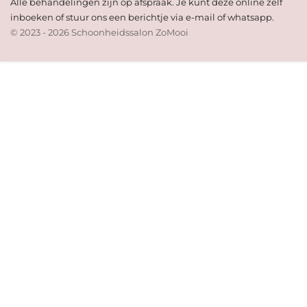
Alle behandelingen zijn op afspraak. Je kunt deze online zelf
inboeken of stuur ons een berichtje via e-mail of whatsapp.
© 2023 - 2026 Schoonheidssalon ZoMooi