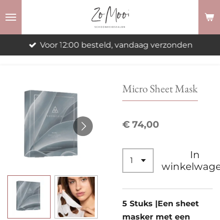
Ga
direct
naar
Voor 12:00 besteld, vandaag verzonden
de
hoofdinhoud
Micro Sheet Mask
€ 74,00
In
winkelwag
5 Stuks |Een sheet
masker met een