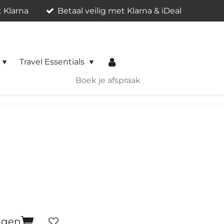
t Klarna
Betaal veilig met Klarna & iDeal
Travel Essentials
Boek je afspraak
agen