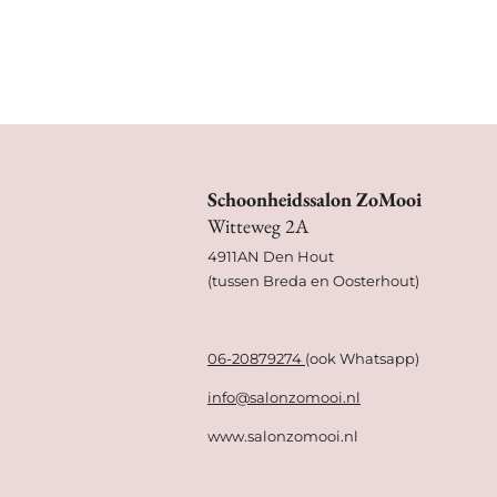
Schoonheidssalon ZoMooi
Witteweg 2A
4911AN Den Hout
(tussen Breda en Oosterhout)
06-20879274
(ook Whatsapp)
info@salonzomooi.nl
www.salonzomooi.nl