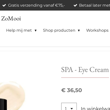
Gratis verzending vanaf €75,-
Betaal later me
n ZoMooi
Help mij met
Shop producten
Workshops
SPA - Eye Cream
€ 36,50
In winkelw