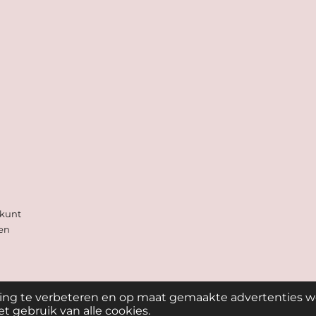
 kunt
een
ing te verbeteren en op maat gemaakte advertenties w
t gebruik van alle cookies.