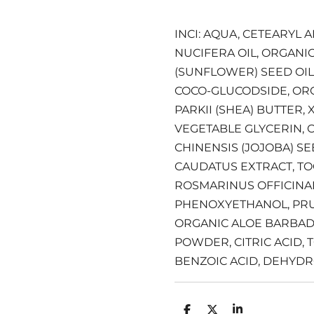
INCI: AQUA, CETEARYL 
NUCIFERA OIL, ORGAN
(SUNFLOWER) SEED OIL,
COCO-GLUCODSIDE, O
PARKII (SHEA) BUTTER,
VEGETABLE GLYCERIN,
CHINENSIS (JOJOBA) S
CAUDATUS EXTRACT, T
ROSMARINUS OFFICINAL
PHENOXYETHANOL, PRU
ORGANIC ALOE BARBADE
POWDER, CITRIC ACID, 
BENZOIC ACID, DEHYDR
D
D
S