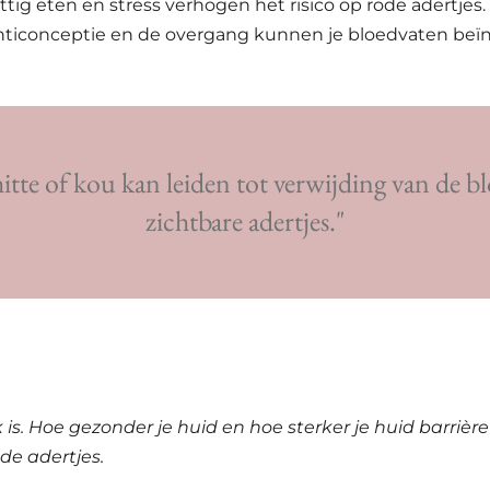
ittig eten en stress verhogen het risico op rode adertjes.
nticonceptie en de overgang kunnen je bloedvaten beï
hitte of kou kan leiden tot verwijding van de b
zichtbare adertjes."
 is. Hoe gezonder je huid en hoe sterker je huid barrière
ode adertjes.