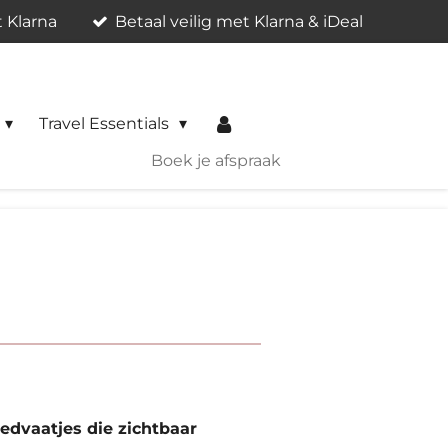
t Klarna
Betaal veilig met Klarna & iDeal
Travel Essentials
Boek je afspraak
oedvaatjes die zichtbaar