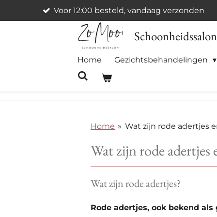
Voor 12:00 besteld, vandaag verzonden
Ga
direct
Schoonheidssalo
naar
de
Home
Gezichtsbehandelingen
hoofdinhoud
Home
»
Wat zijn rode adertjes
Wat zijn rode adertjes
Wat zijn rode adertjes?
Rode adertjes, ook bekend als 