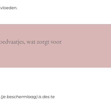
nvloeden.
loedvaatjes, wat zorgt voor
 (je beschermlaag) is des te