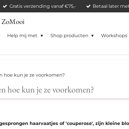
Gratis verzending vanaf €75,-
Betaal later me
n ZoMooi
Help mij met
Shop producten
Workshops
 en hoe kun je ze voorkomen?
 en hoe kun je ze voorkomen?
gesprongen haarvaatjes of 'couperose', zijn kleine bl