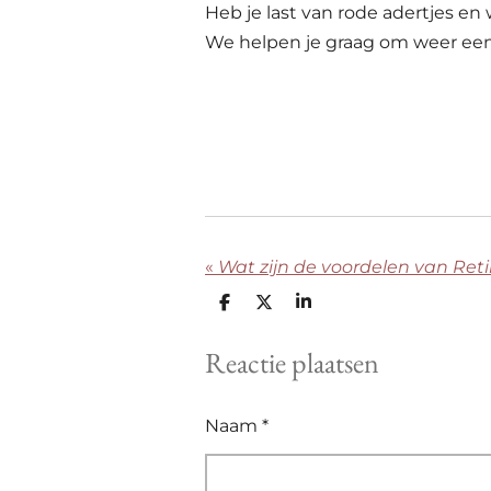
Heb je last van rode adertjes en 
We helpen je graag om weer een 
«
Wat zijn de voordelen van Reti
D
D
S
e
e
h
l
e
a
Reactie plaatsen
e
l
r
n
e
Naam *