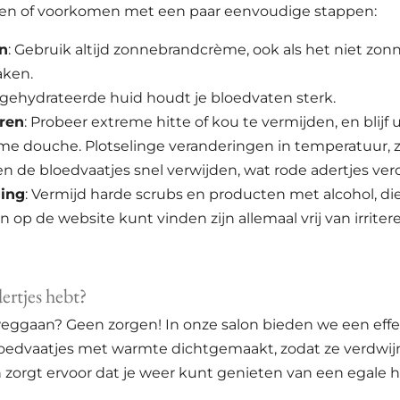
ren of voorkomen met een paar eenvoudige stappen:
n
: Gebruik altijd zonnebrandcrème, ook als het niet zonn
aken.
 gehydrateerde huid houdt je bloedvaten sterk.
ren
: Probeer extreme hitte of kou te vermijden, en blijf
me douche. Plotselinge veranderingen in temperatuur, z
de bloedvaatjes snel verwijden, wat rode adertjes vero
ging
: Vermijd harde scrubs en producten met alcohol, die
n op de website kunt vinden zijn allemaal vrij van irriter
dertjes hebt?
t weggaan? Geen zorgen! In onze salon bieden we een eff
bloedvaatjes met warmte dichtgemaakt, zodat ze verdwij
en zorgt ervoor dat je weer kunt genieten van een egale h